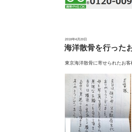
投
2018年4月20日
稿
海洋散骨を行った
日:
東京海洋散骨に寄せられたお客