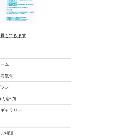
散骨もできます
ホーム
垣島散骨
プラン
コミ/評判
トギャラリー
、ご相談