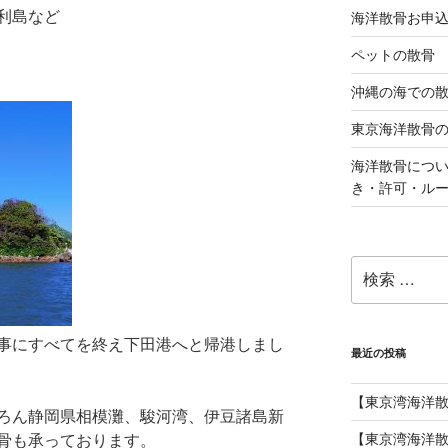
利島など
海洋散骨お申
ペットの散骨
沖縄の海での
東京海洋散骨
海洋散骨につ
き・許可・ル
検
索:
事にすべてを終え下田港へと帰港しまし
最近の投稿
【東京湾海洋
ろん静岡県相模灘、駿河湾、伊豆諸島新
【東京湾海洋散
骨も承っております。