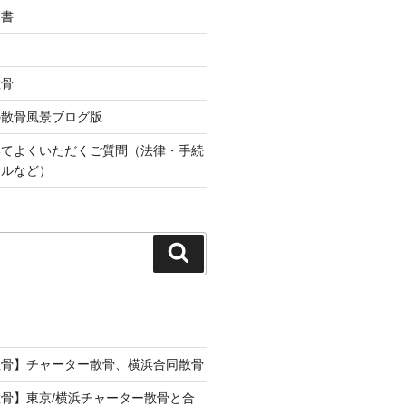
込書
散骨
の散骨風景ブログ版
いてよくいただくご質問（法律・手続
ールなど）
検
索
散骨】チャーター散骨、横浜合同散骨
骨】東京/横浜チャーター散骨と合