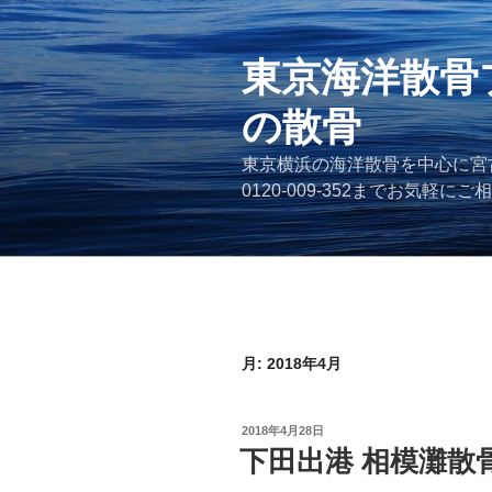
コ
ン
テ
東京海洋散骨
ン
の散骨
ツ
へ
東京横浜の海洋散骨を中心に宮
ス
0120-009-352までお気軽に
キ
ッ
プ
月:
2018年4月
投
2018年4月28日
稿
下田出港 相模灘散
日: