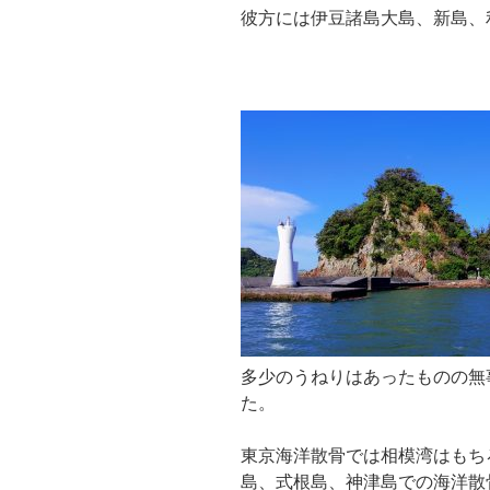
彼方には伊豆諸島大島、新島、
多少のうねりはあったものの無
た。
東京海洋散骨では相模湾はもち
島、式根島、神津島での海洋散