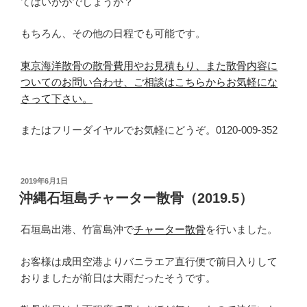
てはいかがでしょうか？
もちろん、その他の日程でも可能です。
東京海洋散骨の散骨費用やお見積もり、また散骨内容に
ついてのお問い合わせ、ご相談はこちらからお気軽にな
さって下さい。
またはフリーダイヤルでお気軽にどうぞ。0120-009-352
投
2019年6月1日
稿
沖縄石垣島チャーター散骨（2019.5）
日:
石垣島出港、竹富島沖で
チャーター散骨
を行いました。
お客様は成田空港よりバニラエア直行便で前日入りして
おりましたが前日は大雨だったそうです。