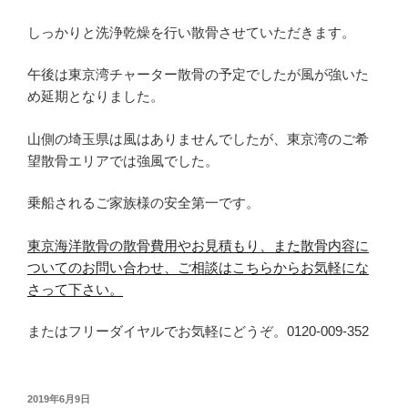
しっかりと洗浄乾燥を行い散骨させていただきます。
午後は東京湾チャーター散骨の予定でしたが風が強いた
め延期となりました。
山側の埼玉県は風はありませんでしたが、東京湾のご希
望散骨エリアでは強風でした。
乗船されるご家族様の安全第一です。
東京海洋散骨の散骨費用やお見積もり、また散骨内容に
ついてのお問い合わせ、ご相談はこちらからお気軽にな
さって下さい。
またはフリーダイヤルでお気軽にどうぞ。0120-009-352
投
2019年6月9日