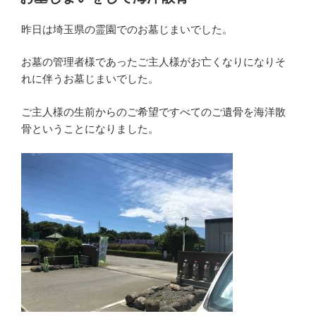
日:
昨日は埼玉県の霊園でのお墓じまいでした。
お墓の管理者様であったご主人様がお亡くなりになりそ
れに伴うお墓じまいでした。
ご主人様の生前からのご希望ですべてのご遺骨を海洋散
骨ということになりました。