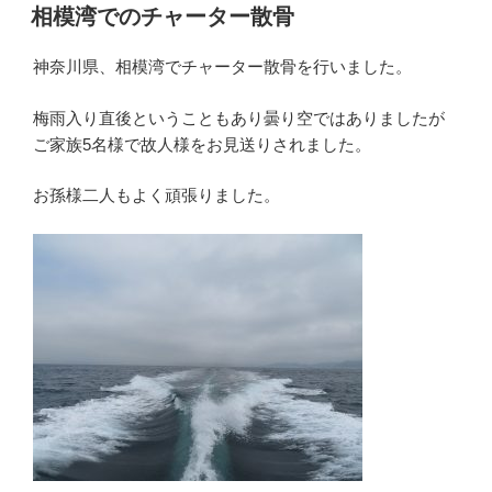
稿
相模湾でのチャーター散骨
日:
神奈川県、相模湾でチャーター散骨を行いました。
梅雨入り直後ということもあり曇り空ではありましたが
ご家族5名様で故人様をお見送りされました。
お孫様二人もよく頑張りました。