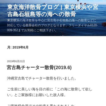
コ
東京海洋散骨ブログ | 東京横浜や宮
ン
古島石垣島等の海への散骨
テ
ン
東京横浜の海洋散骨を中心に宮古島や石垣島の海への散骨などに
ツ
対応している散骨会社のブログとなります。フリーダイヤル0120-
009-352までお気軽にご相談下さい。
へ
ス
キ
月:
2019年6月
ッ
プ
投
2019年6月21日
稿
宮古島チャーター散骨(2019.6)
日:
沖縄宮古島でチャーター散骨を行いました。
ご生前に美しい海を目の前に「この海に散骨して欲し
い」とご家族様にお願いした故人様。
ご家族様全員でその約束を果たされました。