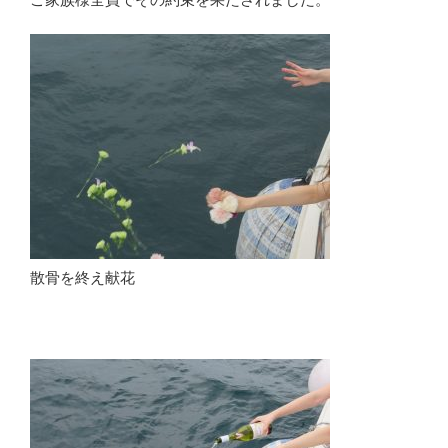
散骨を終え献花