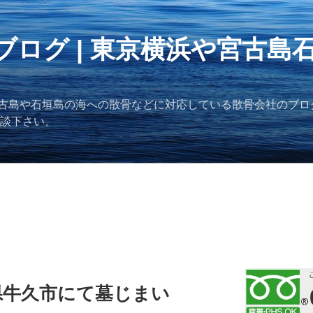
ブログ | 東京横浜や宮古島
古島や石垣島の海への散骨などに対応している散骨会社のブロ
ご相談下さい。
県牛久市にて墓じまい