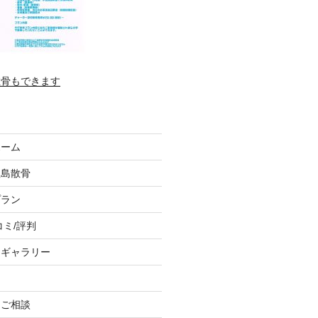
散骨もできます
ホーム
垣島散骨
プラン
コミ/評判
トギャラリー
、ご相談