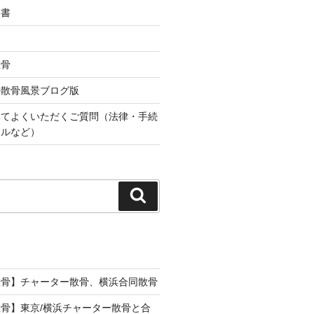
込書
散骨
の散骨風景ブログ版
いてよくいただくご質問（法律・手続
ールなど）
検
索
散骨】チャーター散骨、横浜合同散骨
骨】東京/横浜チャーター散骨と合