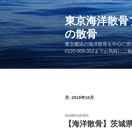
コ
ン
テ
東京海洋散骨
ン
の散骨
ツ
へ
東京横浜の海洋散骨を中心に宮
ス
0120-009-352までお気軽に
キ
ッ
プ
月:
2016年10月
投
2016年10月30日
稿
【海洋散骨】茨城
日: