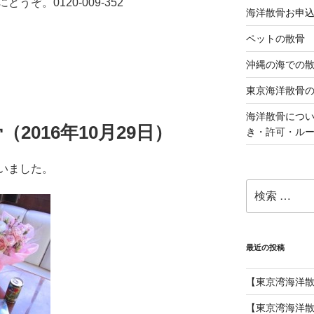
ぞ。0120-009-352
海洋散骨お申
ペットの散骨
沖縄の海での
東京海洋散骨
海洋散骨につ
2016年10月29日）
き・許可・ル
いました。
検
索:
最近の投稿
【東京湾海洋
【東京湾海洋散