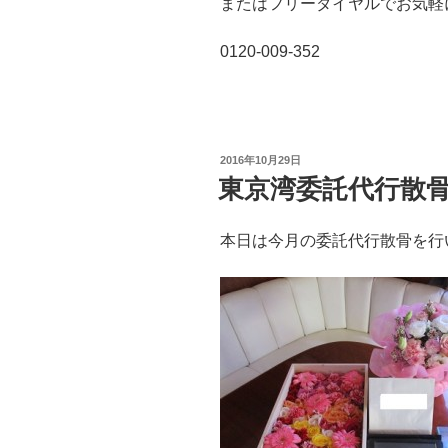
またはフリーダイヤルでお気軽にどう
0120-009-352
投
2016年10月29日
稿
東京湾委託代行散骨（
日:
本日は今月の委託代行散骨を行