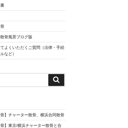
込書
散骨
の散骨風景ブログ版
いてよくいただくご質問（法律・手続
ールなど）
検
索
散骨】チャーター散骨、横浜合同散骨
骨】東京/横浜チャーター散骨と合