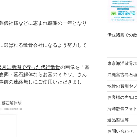
葬儀社様などに恵まれ感謝の一年となり
伊豆諸島での
に選ばれる散骨会社になるよう努力して
東京海洋散骨
5月に新潟で行った代行散骨
の画像を「墓
改葬・墓石解体ならお墓のミキワ」さん
沖縄宮古島石
事前の連絡無しにご使用いただきまし
散骨の費用や
お客様の声/口
海洋散骨フォ
遺品整理等
お問い合わせ