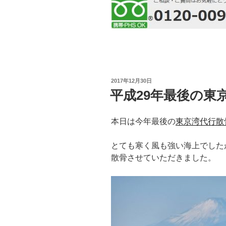
投
2017年12月30日
稿
平成29年最後の東
日:
本日は今年最後の
東京湾代行散
とても寒く風も強い海上でした
散骨させていただきました。