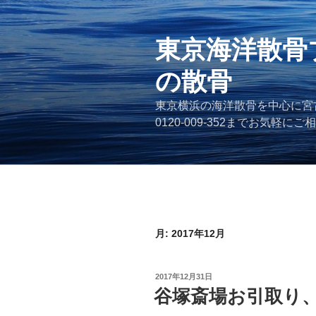
コ
ン
テ
東京海洋散骨
ン
の散骨
ツ
へ
東京横浜の海洋散骨を中心に宮
ス
0120-009-352までお気軽に
キ
ッ
プ
月:
2017年12月
投
2017年12月31日
稿
谷塚斎場お引取り
日: