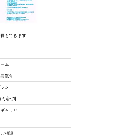
散骨もできます
ホーム
垣島散骨
プラン
コミ/評判
トギャラリー
、ご相談