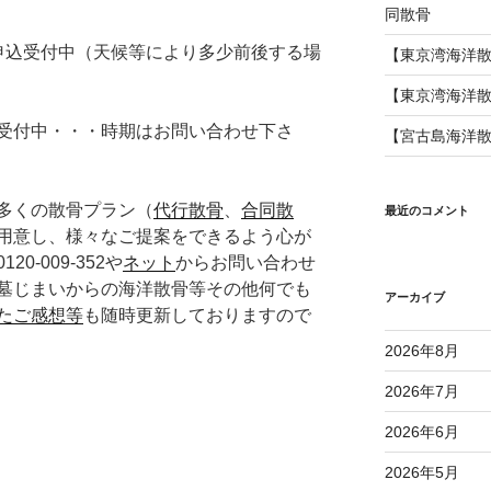
同散骨
申込受付中（天候等により多少前後する場
【東京湾海洋
【東京湾海洋
受付中・・・時期はお問い合わせ下さ
【宮古島海洋
多くの散骨プラン（
代行散骨
、
合同散
最近のコメント
用意し、様々なご提案をできるよう心が
-009-352や
ネット
からお問い合わせ
墓じまいからの海洋散骨等その他何でも
アーカイブ
たご感想等
も随時更新しておりますので
2026年8月
2026年7月
2026年6月
2026年5月