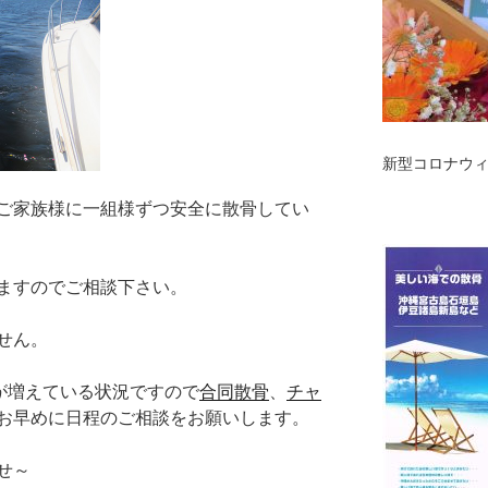
新型コロナウ
ご家族様に一組様ずつ安全に散骨してい
ますのでご相談下さい。
せん。
約が増えている状況ですので
合同散骨
、
チャ
お早めに日程のご相談をお願いします。
せ～