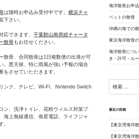
海洋散骨お申
骨
は随時お申込み受付中です。
横浜チャ
ペットの散骨
覧下さい。
沖縄の海での
対応できます。
千葉館山南房総チャータ
東京海洋散骨
ー散骨
もお任せください。
海洋散骨につ
ー散骨、合同散骨は1日複数便の出港が可
き・許可・ル
い。悪天候、特に雨風が強い予報の場合
断をさせていただきます。
検
テレビ、Wi-Fi、Nintendo Switch
索:
。
コン、洗浄トイレ、花粉ウィルス対策プ
最近の投稿
、海上無線通信、衛星電話、ライフジャ
す。
【東京湾海洋
【東京湾海洋散