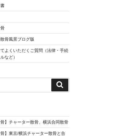
込書
散骨
の散骨風景ブログ版
いてよくいただくご質問（法律・手続
ールなど）
検
索
散骨】チャーター散骨、横浜合同散骨
骨】東京/横浜チャーター散骨と合