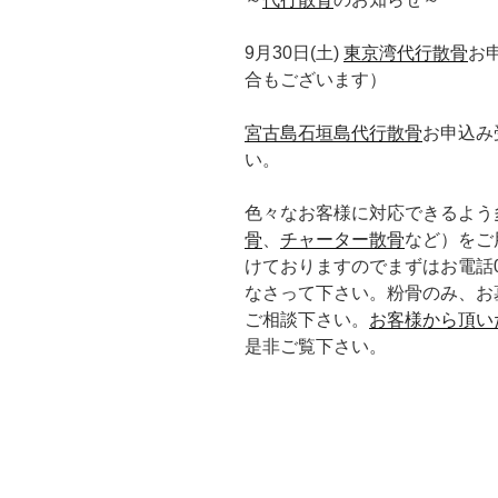
9月30日(土)
東京湾代行散骨
お
合もございます）
宮古島石垣島代行散骨
お申込み
い。
色々なお客様に対応できるよう
骨
、
チャーター散骨
など）をご
けておりますのでまずはお電話0120
なさって下さい。粉骨のみ、お
ご相談下さい。
お客様から頂い
是非ご覧下さい。