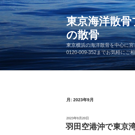
コ
ン
テ
東京海洋散骨
ン
の散骨
ツ
へ
東京横浜の海洋散骨を中心に宮
ス
0120-009-352までお気軽に
キ
ッ
プ
月:
2023年9月
投
2023年9月20日
稿
羽田空港沖で東京
日: