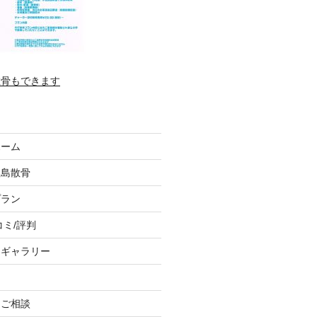
散骨もできます
ホーム
垣島散骨
プラン
コミ/評判
トギャラリー
、ご相談