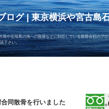
ブログ | 東京横浜や宮古島
古島や石垣島の海への散骨などに対応している散骨会社のブロ
ご相談下さい。
湾合同散骨を行いました