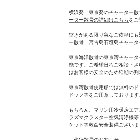
横浜発、東京発のチャーター散
ーター散骨の詳細はこちら
をご
空きがある限り急なご依頼にも
ー散骨
、
宮古島石垣島チャータ
東京海洋散骨の東京湾チャータ
能です。ご希望日程ご相談下さ
はお客様の安全のため延期の判
東京湾散骨使用船では無料のドリンク、
ドック等をご用意しております
もちろん、マリン用冷暖房エア
ラズマクラスター空気清浄機等
ケット等救命安全装備ございま
～
代行散骨
のお知らせ～