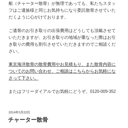
船（チャーター散骨）が無理であっても、私たちスタッ
フはご遺族様と同じお気持ちになり委託散骨させていた
だくように心がけております。
ご遺骨のお引き取りの出張費用はどうしても頂戴させて
いただきますが、お引き取りの地域が重なった際はお引
き取りの費用も割引させていただきますのでご相談くだ
さい。
東京海洋散骨の散骨費用やお見積もり、また散骨内容に
ついてのお問い合わせ、ご相談はこちらからお気軽にな
さって下さい。
またはフリーダイアルでお気軽にどうぞ。0120-009-352
投
2014年3月22日
稿
チャーター散骨
日: