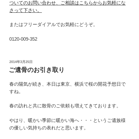
ついてのお問い合わせ、ご相談はこちらからお気軽にな
さって下さい。
またはフリーダイアルでお気軽にどうぞ。
0120-009-352
投
2014年3月25日
稿
ご遺骨のお引き取り
日:
春の陽気が続き、本日は東京、横浜で桜の開花予想日で
すね。
春の訪れと共に散骨のご依頼も増えてきております。
やはり、暖かい季節に暖かい海へ・・・というご遺族様
の優しい気持ちの表れだと思います。