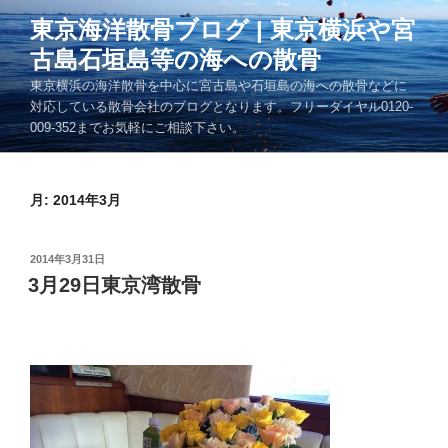
コ
東京海洋散骨ブログ | 東京横浜や宮
ン
古島石垣島等の海への散骨
テ
ン
東京横浜の海洋散骨を中心に宮古島や石垣島の海への散骨などに
ツ
対応している散骨会社のブログとなります。フリーダイヤル0120-
009-352までお気軽にご相談下さい。
へ
ス
キ
月:
2014年3月
ッ
プ
投
2014年3月31日
稿
3月29日東京湾散骨
日: