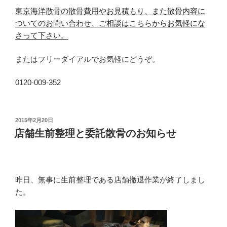
東京海洋散骨の散骨費用やお見積もり、また散骨内容に
ついてのお問い合わせ、ご相談はこちらからお気軽にな
さって下さい。
またはフリーダイアルでお気軽にどうぞ。
0120-009-352
投
2015年2月20日
稿
店舗生前整理と委託散骨のお知らせ
日:
昨日、無事に生前整理である店舗撤退作業が終了しまし
た。