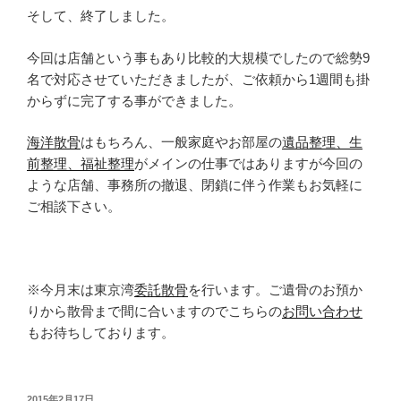
そして、終了しました。
今回は店舗という事もあり比較的大規模でしたので総勢9
名で対応させていただきましたが、ご依頼から1週間も掛
からずに完了する事ができました。
海洋散骨
はもちろん、一般家庭やお部屋の
遺品整理、生
前整理、福祉整理
がメインの仕事ではありますが今回の
ような店舗、事務所の撤退、閉鎖に伴う作業もお気軽に
ご相談下さい。
※今月末は東京湾
委託散骨
を行います。ご遺骨のお預か
りから散骨まで間に合いますのでこちらの
お問い合わせ
もお待ちしております。
投
2015年2月17日