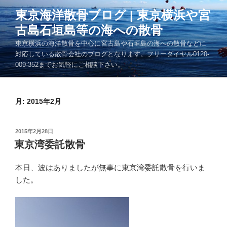
コ
東京海洋散骨ブログ | 東京横浜や宮
ン
古島石垣島等の海への散骨
テ
ン
東京横浜の海洋散骨を中心に宮古島や石垣島の海への散骨などに
ツ
対応している散骨会社のブログとなります。フリーダイヤル0120-
009-352までお気軽にご相談下さい。
へ
ス
キ
月:
2015年2月
ッ
プ
投
2015年2月28日
稿
東京湾委託散骨
日:
本日、波はありましたが無事に東京湾委託散骨を行いま
した。