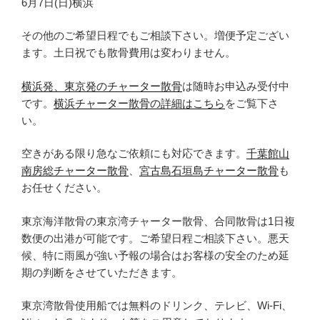
6月7日(日)横浜
その他のご希望日程でもご相談下さい。増便予定ござい
ます。土日祝でも散骨費用は変わりません。
横浜発、東京発のチャーター散骨
は随時お申込み受付中
です。
横浜チャーター散骨の詳細はこちら
をご覧下さ
い。
空きがある限り急なご依頼にも対応できます。
千葉館山
南房総チャーター散骨
、
宮古島石垣島チャーター散骨
も
お任せください。
東京海洋散骨の東京湾チャーター散骨、合同散骨は1日複
数便の出港が可能です。ご希望日程ご相談下さい。悪天
候、特に雨風が強い予報の場合はお客様の安全のため延
期の判断をさせていただきます。
東京湾散骨使用船では無料のドリンク、テレビ、Wi-Fi、