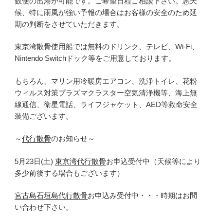
数便の出港が可能です。ご希望日程ご相談下さい。悪天
候、特に雨風が強い予報の場合はお客様の安全のため延
期の判断をさせていただきます。
東京湾散骨使用船では無料のドリンク、テレビ、Wi-Fi、
Nintendo Switchドック等をご用意しております。
もちろん、マリン用冷暖房エアコン、洗浄トイレ、花粉
ウィルス対策プラズマクラスター空気清浄機等、海上無
線通信、衛星電話、ライフジャケット、AED等救命安全
装備ございます。
～
代行散骨
のお知らせ～
5月23日(土)
東京湾代行散骨
お申込受付中（天候等により
多少前後する場合もございます）
宮古島石垣島代行散骨
お申込み受付中・・・時期はお問
い合わせ下さい。