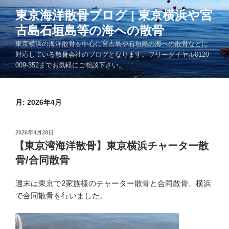
コ
東京海洋散骨ブログ | 東京横浜や宮
ン
古島石垣島等の海への散骨
テ
ン
東京横浜の海洋散骨を中心に宮古島や石垣島の海への散骨などに
ツ
対応している散骨会社のブログとなります。フリーダイヤル0120-
009-352までお気軽にご相談下さい。
へ
ス
キ
月:
2026年4月
ッ
プ
投
2026年4月28日
稿
【東京湾海洋散骨】東京横浜チャーター散
日:
骨/合同散骨
週末は東京で2家族様のチャーター散骨と合同散骨、横浜
で合同散骨を行いました。