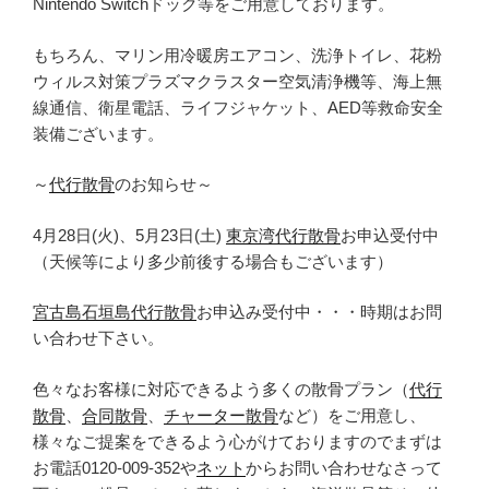
Nintendo Switchドック等をご用意しております。
もちろん、マリン用冷暖房エアコン、洗浄トイレ、花粉
ウィルス対策プラズマクラスター空気清浄機等、海上無
線通信、衛星電話、ライフジャケット、AED等救命安全
装備ございます。
～
代行散骨
のお知らせ～
4月28日(火)、5月23日(土)
東京湾代行散骨
お申込受付中
（天候等により多少前後する場合もございます）
宮古島石垣島代行散骨
お申込み受付中・・・時期はお問
い合わせ下さい。
色々なお客様に対応できるよう多くの散骨プラン（
代行
散骨
、
合同散骨
、
チャーター散骨
など）をご用意し、
様々なご提案をできるよう心がけておりますのでまずは
お電話0120-009-352や
ネット
からお問い合わせなさって