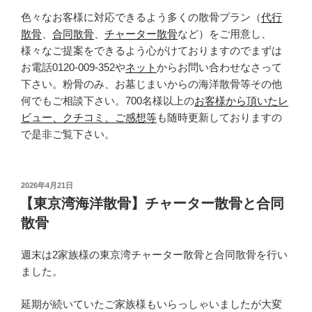
色々なお客様に対応できるよう多くの散骨プラン（
代行
散骨
、
合同散骨
、
チャーター散骨
など）をご用意し、
様々なご提案をできるよう心がけておりますのでまずは
お電話0120-009-352や
ネット
からお問い合わせなさって
下さい。粉骨のみ、お墓じまいからの海洋散骨等その他
何でもご相談下さい。700名様以上の
お客様から頂いたレ
ビュー、クチコミ、ご感想等
も随時更新しておりますの
で是非ご覧下さい。
投
2026年4月21日
稿
【東京湾海洋散骨】チャーター散骨と合同
日:
散骨
週末は2家族様の東京湾チャーター散骨と合同散骨を行い
ました。
延期が続いていたご家族様もいらっしゃいましたが大変