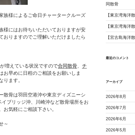
同散骨
家族様によるご命日チャータークルーズ
【東京湾海洋
【東京湾海洋
族様にはお待ちいただいておりますが安
ておりますのでご理解いただけましたら
【宮古島海洋
最近のコメント
約が増えている状況ですので
合同散骨
、
チ
はお早めに日程のご相談をお願いしま
なります。
アーカイブ
ー散骨は羽田空港沖や東京ディズニーシ
2026年8月
浜ベイブリッジ沖、川崎沖など散骨場所をお
2026年7月
。お気軽にご相談下さい。
2026年6月
せ～
2026年5月