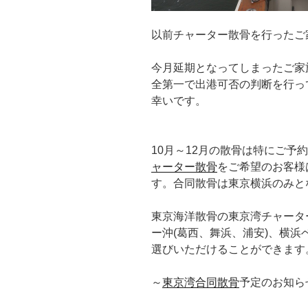
以前チャーター散骨を行ったご
今月延期となってしまったご家
全第一で出港可否の判断を行っ
幸いです。
10月～12月の散骨は特にご予
ャーター散骨
をご希望のお客様
す。合同散骨は東京横浜のみと
東京海洋散骨の東京湾チャータ
ー沖(葛西、舞浜、浦安)、横
選びいただけることができます
～
東京湾合同散骨
予定のお知ら