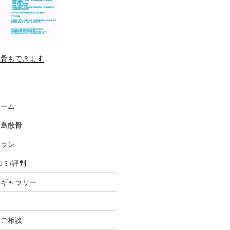
散骨もできます
ホーム
垣島散骨
プラン
コミ/評判
トギャラリー
、ご相談