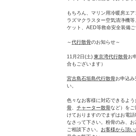
もちろん、マリン用冷暖房エア
ラズマクラスター空気清浄機等
ケット、AED等救命安全装備
～
代行散骨
のお知らせ～
11月2日(土)
東京湾代行散骨
お
合もございます）
宮古島石垣島代行散骨
お申込み
い。
色々なお客様に対応できるよう
骨
、
チャーター散骨
など）をご
けておりますのでまずはお電話0120
なさって下さい。粉骨のみ、お
ご相談下さい。
お客様から頂い