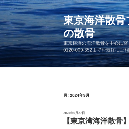
コ
ン
テ
東京海洋散骨
ン
の散骨
ツ
へ
東京横浜の海洋散骨を中心に宮
ス
0120-009-352までお気軽に
キ
ッ
プ
月:
2024年9月
投
2024年9月27日
稿
【東京湾海洋散骨
日: