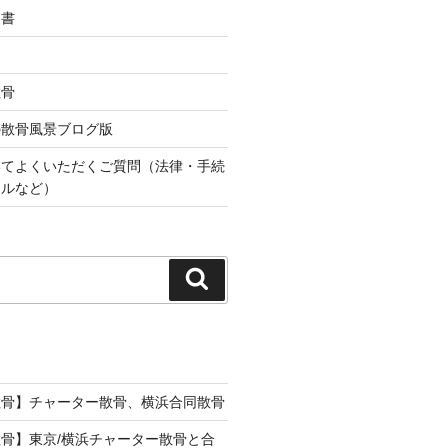
込書
散骨
の散骨風景ブログ版
いてよくいただくご質問（法律・手続
ールなど）
検
索
散骨】チャーター散骨、横浜合同散骨
骨】東京/横浜チャーター散骨と合