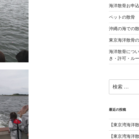
海洋散骨お申
ペットの散骨
沖縄の海での
東京海洋散骨
海洋散骨につ
き・許可・ル
検
索:
最近の投稿
【東京湾海洋
【東京湾海洋散