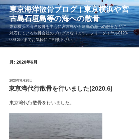
コ
東京海洋散骨ブログ | 東京横浜や宮
ン
古島石垣島等の海への散骨
テ
ン
東京横浜の海洋散骨を中心に宮古島や石垣島の海への散骨などに
ツ
対応している散骨会社のブログとなります。フリーダイヤル0120-
009-352までお気軽にご相談下さい。
へ
ス
キ
月:
2020年6月
ッ
プ
投
2020年6月28日
稿
東京湾代行散骨を行いました(2020.6)
日:
東京湾代行散骨
を行いました。