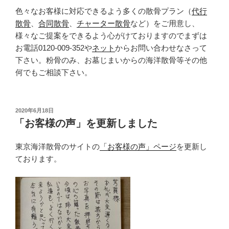
色々なお客様に対応できるよう多くの散骨プラン（
代行
散骨
、
合同散骨
、
チャーター散骨
など）をご用意し、
様々なご提案をできるよう心がけておりますのでまずは
お電話0120-009-352や
ネット
からお問い合わせなさって
下さい。粉骨のみ、お墓じまいからの海洋散骨等その他
何でもご相談下さい。
投
2020年6月18日
稿
「お客様の声」を更新しました
日:
東京海洋散骨のサイトの
「お客様の声」ページ
を更新し
ております。