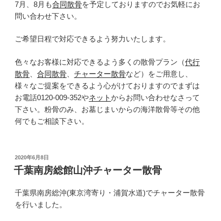
7月、8月も
合同散骨
を予定しておりますのでお気軽にお
問い合わせ下さい。
ご希望日程で対応できるよう努力いたします。
色々なお客様に対応できるよう多くの散骨プラン（
代行
散骨
、
合同散骨
、
チャーター散骨
など）をご用意し、
様々なご提案をできるよう心がけておりますのでまずは
お電話0120-009-352や
ネット
からお問い合わせなさって
下さい。粉骨のみ、お墓じまいからの海洋散骨等その他
何でもご相談下さい。
投
2020年6月8日
稿
千葉南房総館山沖チャーター散骨
日:
千葉県南房総沖(東京湾寄り・浦賀水道)でチャーター散骨
を行いました。