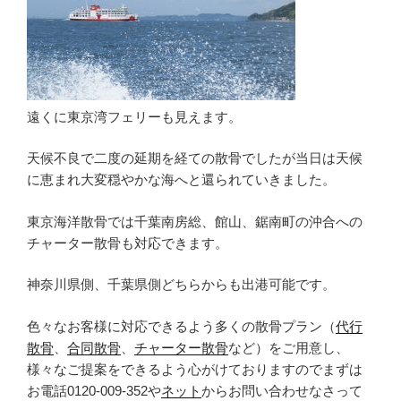
遠くに東京湾フェリーも見えます。
天候不良で二度の延期を経ての散骨でしたが当日は天候
に恵まれ大変穏やかな海へと還られていきました。
東京海洋散骨では千葉南房総、館山、鋸南町の沖合への
チャーター散骨も対応できます。
神奈川県側、千葉県側どちらからも出港可能です。
色々なお客様に対応できるよう多くの散骨プラン（
代行
散骨
、
合同散骨
、
チャーター散骨
など）をご用意し、
様々なご提案をできるよう心がけておりますのでまずは
お電話0120-009-352や
ネット
からお問い合わせなさって