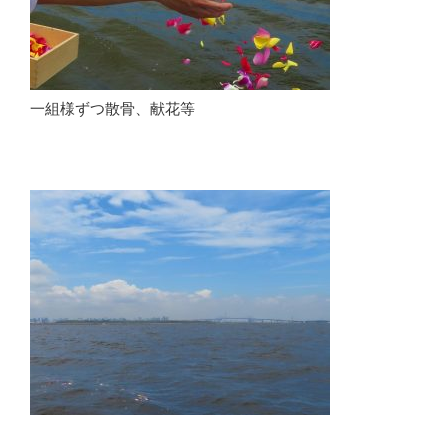
一組様ずつ散骨、献花等