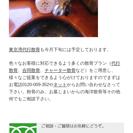
東京湾代行散骨
も今月下旬には予定しております。
色々なお客様に対応できるよう多くの散骨プラン（
代行
散骨
、
合同散骨
、
チャーター散骨
など）をご用意し、
様々なご提案をできるよう心がけておりますのでまずは
お電話0120-009-352や
ネット
からお問い合わせなさって
下さい。粉骨のみ、お墓じまいからの海洋散骨等その他
何でもご相談下さい。