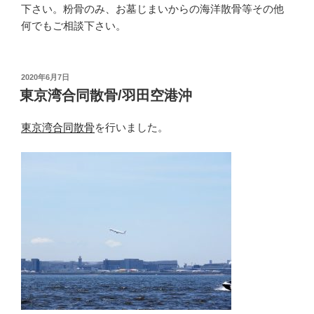
下さい。粉骨のみ、お墓じまいからの海洋散骨等その他
何でもご相談下さい。
投
2020年6月7日
稿
東京湾合同散骨/羽田空港沖
日:
東京湾合同散骨
を行いました。