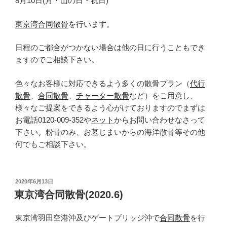
8月10日(月・山の日・祝日)
東京湾合同散骨
を行います。
日程のご都合がつかない場合は他の日に行うこともでき
ますのでご相談下さい。
色々なお客様に対応できるよう多くの散骨プラン（
代行
散骨
、
合同散骨
、
チャーター散骨
など）をご用意し、
様々なご提案をできるよう心がけておりますのでまずは
お電話0120-009-352や
ネット
からお問い合わせなさって
下さい。粉骨のみ、お墓じまいからの海洋散骨等その他
何でもご相談下さい。
投
2020年6月13日
稿
東京湾合同散骨(2020.6)
日:
東京湾羽田空港沖及びゲートブリッジ沖で
合同散骨
を行