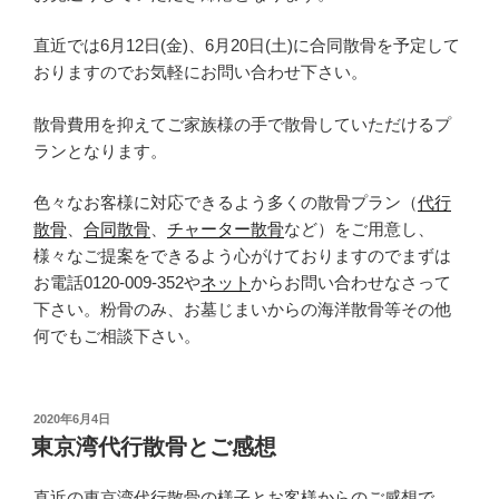
直近では6月12日(金)、6月20日(土)に合同散骨を予定して
おりますのでお気軽にお問い合わせ下さい。
散骨費用を抑えてご家族様の手で散骨していただけるプ
ランとなります。
色々なお客様に対応できるよう多くの散骨プラン（
代行
散骨
、
合同散骨
、
チャーター散骨
など）をご用意し、
様々なご提案をできるよう心がけておりますのでまずは
お電話0120-009-352や
ネット
からお問い合わせなさって
下さい。粉骨のみ、お墓じまいからの海洋散骨等その他
何でもご相談下さい。
投
2020年6月4日
稿
東京湾代行散骨とご感想
日:
直近の東京湾代行散骨の様子とお客様からのご感想で