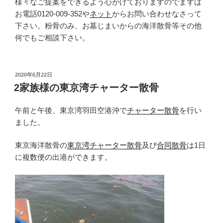
様々なご提案をできるよう心がけておりますのでまずは
お電話0120-009-352や
ネット
からお問い合わせなさって
下さい。粉骨のみ、お墓じまいからの海洋散骨等その他
何でもご相談下さい。
投
2020年6月22日
稿
2家族様の東京湾チャーター散骨
日:
午前と午後、東京湾羽田空港沖で
チャーター散骨
を行い
ました。
東京海洋散骨の
東京湾チャーター散骨
及び
合同散骨
は1日
に複数便の出港ができます。