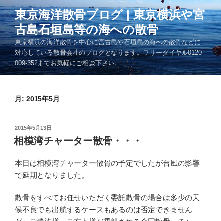
コ
東京海洋散骨ブログ | 東京横浜や宮
ン
古島石垣島等の海への散骨
テ
ン
東京横浜の海洋散骨を中心に宮古島や石垣島の海への散骨などに
ツ
対応している散骨会社のブログとなります。フリーダイヤル0120-
009-352までお気軽にご相談下さい。
へ
ス
キ
月:
2015年5月
ッ
プ
投
2015年5月13日
稿
相模湾チャーター散骨・・・
日:
本日は相模湾チャーター散骨の予定でしたが台風の影響
で延期となりました。
散骨をすべてお任せいただく委託散骨の場合は多少の天
候不良でも出航するケースもあるのは否定できません