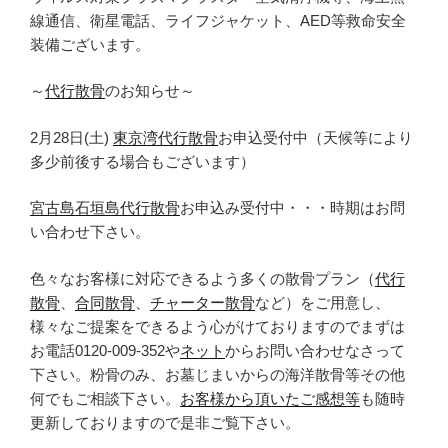
線通信、衛星電話、ライフジャケット、AED等救命安全
装備ございます。
～
代行散骨
のお知らせ～
2月28日(土)
東京湾代行散骨
お申込受付中（天候等により
多少前後する場合もございます）
宮古島石垣島代行散骨
お申込み受付中・・・時期はお問
い合わせ下さい。
色々なお客様に対応できるよう多くの散骨プラン（
代行
散骨
、
合同散骨
、
チャーター散骨
など）をご用意し、
様々なご提案をできるよう心がけておりますのでまずは
お電話0120-009-352や
ネット
からお問い合わせなさって
下さい。粉骨のみ、お墓じまいからの海洋散骨等その他
何でもご相談下さい。
お客様から頂いたご感想等
も随時
更新しておりますので是非ご覧下さい。