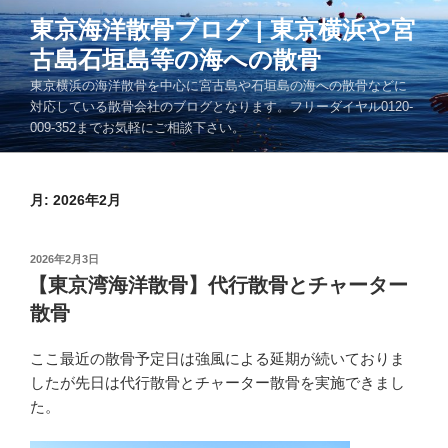
コ
東京海洋散骨ブログ | 東京横浜や宮
ン
古島石垣島等の海への散骨
テ
ン
東京横浜の海洋散骨を中心に宮古島や石垣島の海への散骨などに
ツ
対応している散骨会社のブログとなります。フリーダイヤル0120-
009-352までお気軽にご相談下さい。
へ
ス
キ
月:
2026年2月
ッ
プ
投
2026年2月3日
稿
【東京湾海洋散骨】代行散骨とチャーター
日:
散骨
ここ最近の散骨予定日は強風による延期が続いておりま
したが先日は代行散骨とチャーター散骨を実施できまし
た。