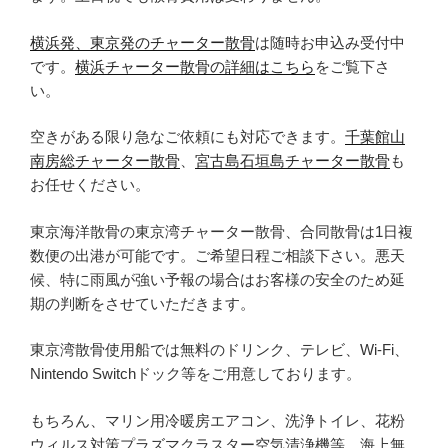
横浜発、東京発のチャーター散骨
は随時お申込み受付中
です。
横浜チャーター散骨の詳細はこちら
をご覧下さ
い。
空きがある限り急なご依頼にも対応できます。
千葉館山
南房総チャーター散骨
、
宮古島石垣島チャーター散骨
も
お任せください。
東京海洋散骨の東京湾チャーター散骨、合同散骨は1日複
数便の出港が可能です。ご希望日程ご相談下さい。悪天
候、特に雨風が強い予報の場合はお客様の安全のため延
期の判断をさせていただきます。
東京湾散骨使用船では無料のドリンク、テレビ、Wi-Fi、
Nintendo Switchドック等をご用意しております。
もちろん、マリン用冷暖房エアコン、洗浄トイレ、花粉
ウィルス対策プラズマクラスター空気清浄機等、海上無