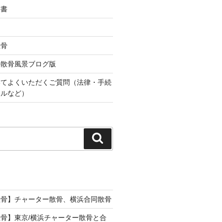
込書
散骨
の散骨風景ブログ版
いてよくいただくご質問（法律・手続
ールなど）
検
索
散骨】チャーター散骨、横浜合同散骨
骨】東京/横浜チャーター散骨と合