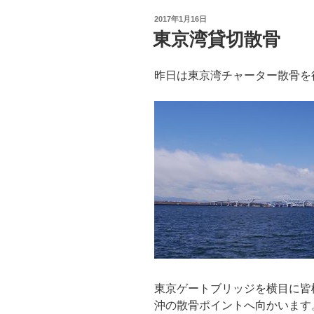
投
2017年1月16日
稿
東京湾貸切散骨
日:
昨日は東京湾チャーター散骨を
東京ゲートブリッジを横目に皆
沖の散骨ポイントへ向かいます