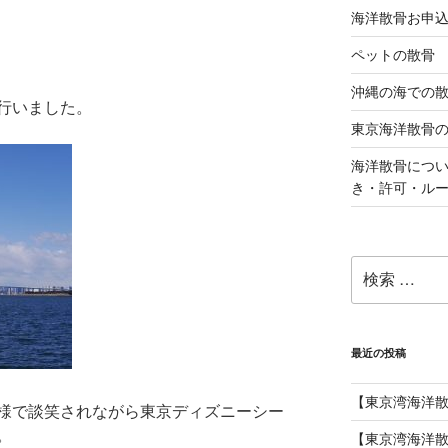
海洋散骨お申
ペットの散骨
沖縄の海での
行いました。
東京海洋散骨
海洋散骨につ
き・許可・ル
検
索:
最近の投稿
【東京湾海洋
様で談笑されながら東京ディズニーシー
。
【東京湾海洋散