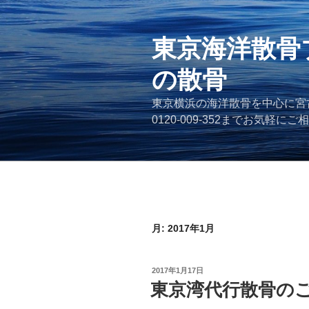
コ
ン
テ
東京海洋散骨
ン
の散骨
ツ
へ
東京横浜の海洋散骨を中心に宮
ス
0120-009-352までお気軽に
キ
ッ
プ
月:
2017年1月
投
2017年1月17日
稿
東京湾代行散骨の
日: