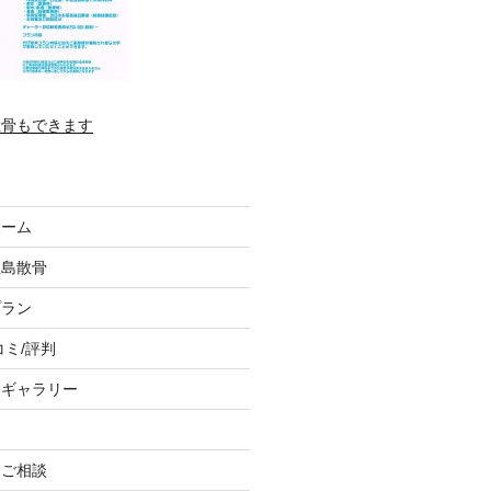
散骨もできます
ホーム
垣島散骨
プラン
コミ/評判
トギャラリー
、ご相談