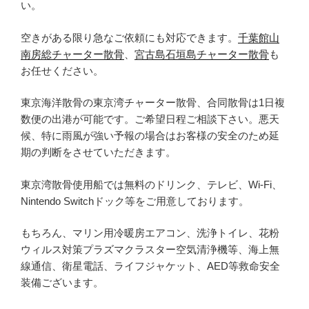
い。
空きがある限り急なご依頼にも対応できます。
千葉館山
南房総チャーター散骨
、
宮古島石垣島チャーター散骨
も
お任せください。
東京海洋散骨の東京湾チャーター散骨、合同散骨は1日複
数便の出港が可能です。ご希望日程ご相談下さい。悪天
候、特に雨風が強い予報の場合はお客様の安全のため延
期の判断をさせていただきます。
東京湾散骨使用船では無料のドリンク、テレビ、Wi-Fi、
Nintendo Switchドック等をご用意しております。
もちろん、マリン用冷暖房エアコン、洗浄トイレ、花粉
ウィルス対策プラズマクラスター空気清浄機等、海上無
線通信、衛星電話、ライフジャケット、AED等救命安全
装備ございます。