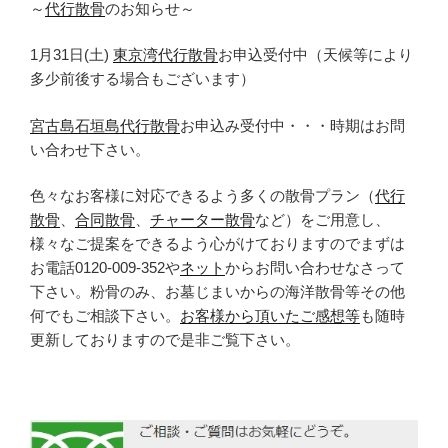
～
代行散骨
のお知らせ～
1月31日(土)
東京湾代行散骨
お申込受付中（天候等により
多少前後する場合もございます）
宮古島石垣島代行散骨
お申込み受付中・・・時期はお問
い合わせ下さい。
色々なお客様に対応できるよう多くの散骨プラン（
代行
散骨
、
合同散骨
、
チャーター散骨
など）をご用意し、
様々なご提案をできるよう心がけておりますのでまずは
お電話0120-009-352や
ネット
からお問い合わせなさって
下さい。粉骨のみ、お墓じまいからの海洋散骨等その他
何でもご相談下さい。
お客様から頂いたご感想等
も随時
更新しておりますので是非ご覧下さい。