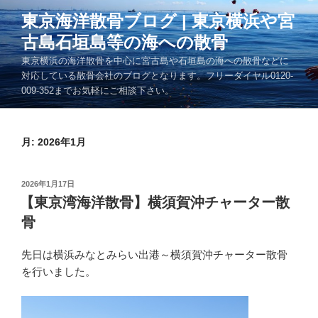
コ
東京海洋散骨ブログ | 東京横浜や宮
ン
古島石垣島等の海への散骨
テ
ン
東京横浜の海洋散骨を中心に宮古島や石垣島の海への散骨などに
ツ
対応している散骨会社のブログとなります。フリーダイヤル0120-
009-352までお気軽にご相談下さい。
へ
ス
キ
月:
2026年1月
ッ
プ
投
2026年1月17日
稿
【東京湾海洋散骨】横須賀沖チャーター散
日:
骨
先日は横浜みなとみらい出港～横須賀沖チャーター散骨
を行いました。