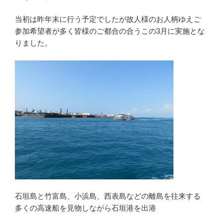
o
o
当初は昨年末に行う予定でしたが故人様のお人柄ゆえご
参加希望者が多く皆様のご都合の合うこの3月に実施とな
k
りました。
石垣島と竹富島、小浜島、西表島などの離島を往来する
多くの高速船を見物しながら石垣港を出港