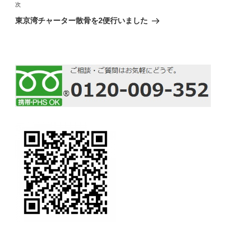
ビ
投
次
次
稿
ゲ
の
東京湾チャーター散骨を2便行いました
投
ー
稿
シ
ョ
ン