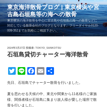
コ
東京海洋散骨ブログ | 東京横浜や宮
ン
古島石垣島等の海への散骨
テ
ン
東京横浜の海洋散骨を中心に宮古島や石垣島の海への散骨などに
ツ
対応している散骨会社のブログとなります。フリーダイヤル0120-
009-352までお気軽にご相談下さい。
へ
ス
キ
投
2024年3月27日
投稿者:
TOKYO_SANKOTSU
ッ
稿
石垣島貸切チャーター海洋散骨
プ
日:
T
Li
F
E
共
wi
n
a
m
有
先日、石垣島でチャーター散骨を行いました。
tt
e
c
ail
er
e
夏を思わせる天候の中、東北や関東から11名様のご家族
b
様、関係者様が石垣島に集まり故人様が愛した場所で散
骨を行いました。