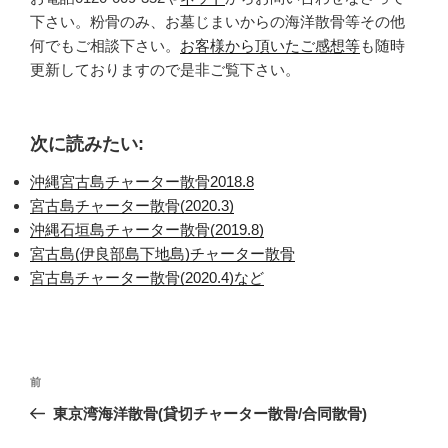
下さい。粉骨のみ、お墓じまいからの海洋散骨等その他
何でもご相談下さい。
お客様から頂いたご感想等
も随時
更新しておりますので是非ご覧下さい。
次に読みたい:
沖縄宮古島チャーター散骨2018.8
宮古島チャーター散骨(2020.3)
沖縄石垣島チャーター散骨(2019.8)
宮古島(伊良部島下地島)チャーター散骨
宮古島チャーター散骨(2020.4)など
投
過
前
稿
去
東京湾海洋散骨(貸切チャーター散骨/合同散骨)
ナ
の