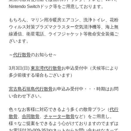
Nintendo Switchドック等をご用意しております。
もちろん、マリン用冷暖房エアコン、洗浄トイレ、花粉
ウィルス対策プラズマクラスター空気清浄機等、海上無
線通信、衛星電話、ライフジャケット等救命安全装備ご
ざいます。
～
代行散骨
のお知らせ～
3月3日(日)
東京湾代行散骨
お申込受付中（天候等により
多少前後する場合もございます）
宮古島石垣島代行散骨
お申込み受付中・・・時期はお問
い合わせ下さい。
色々なお客様に対応できるよう多くの散骨プラン（
代行
散骨
、
合同散骨
、
チャーター散骨
など）をご用意し、
様々なご提案をできるよう心がけておりますのでまずは
お電話0120-009-352や
ネット
からお問い合わせなさって