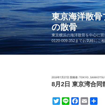
コ
ン
テ
東京海洋散骨
ン
の散骨
ツ
へ
東京横浜の海洋散骨を中心に宮
ス
0120-009-352までお気軽に
キ
ッ
プ
投
2016年7月27日
投稿者:
TOKYO_SANKOTSU
稿
8月2日 東京湾合
日:
T
Li
F
E
共