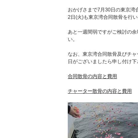
wi
n
a
m
有
おかげさまで7月30日の東京湾
tt
e
c
ail
2日(火)も東京湾合同散骨を行
er
e
b
あと一週間弱ですがご検討の余
い。
o
o
なお、東京湾合同散骨及びチャ
k
日がございましたら申し付け下
合同散骨の内容と費用
チャーター散骨の内容と費用