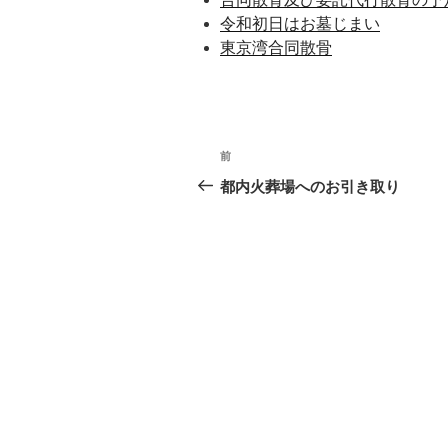
令和初日はお墓じまい
東京湾合同散骨
投
過
前
稿
去
都内火葬場へのお引き取り
の
ナ
投
ビ
稿
ゲ
ー
シ
ョ
ン