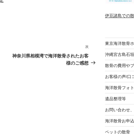
伊豆諸島での
東京海洋散骨
次
次
の
沖縄宮古島石
神奈川県相模湾で海洋散骨されたお客
投
様のご感想
散骨の費用や
稿
お客様の声/口
海洋散骨フォ
遺品整理等
お問い合わせ
海洋散骨お申
ペットの散骨