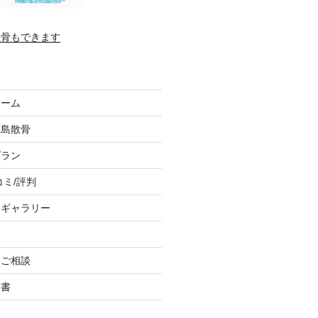
散骨もできます
ホーム
垣島散骨
プラン
コミ/評判
トギャラリー
、ご相談
込書