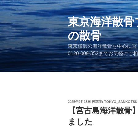
コ
ン
テ
東京海洋散骨
ン
の散骨
ツ
へ
東京横浜の海洋散骨を中心に宮
ス
0120-009-352までお気軽に
キ
ッ
プ
投
2025年9月18日
投稿者:
TOKYO_SANKOTSU
稿
【宮古島海洋散骨
日:
ました