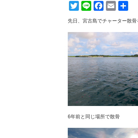
T
Li
F
E
共
wi
n
a
m
有
先日、宮古島でチャーター散骨
tt
e
c
ail
er
e
b
o
o
k
6年前と同じ場所で散骨