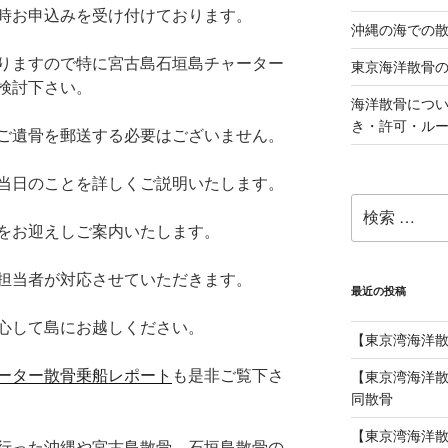
時お申込みを受け付けております。
沖縄の海での
りますので特に宮古島石垣島チャーター
東京海洋散骨
検討下さい。
海洋散骨につ
き・許可・ル
ご遺骨を郵送する必要はございません。
当日のことを詳しくご説明いたします。
検
索:
をお迎えしご案内いたします。
担当者が対応させていただきます。
最近の投稿
心して島にお越しください。
【東京湾海洋
ーター散骨乗船レポート
も是非ご覧下さ
【東京湾海洋散
同散骨
【東京湾海洋
行った沖縄や宮古島散骨、石垣島散骨の