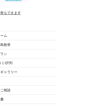
散骨もできます
ホーム
垣島散骨
プラン
コミ/評判
トギャラリー
、ご相談
込書